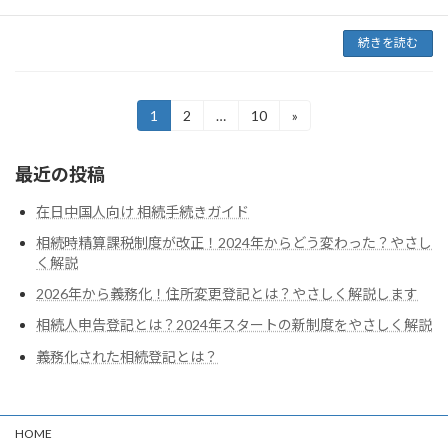
進める事 […]
続きを読む
投
1
2
…
10
»
固
固
固
定
定
定
稿
ペ
ペ
ペ
最近の投稿
ー
ー
ー
の
ジ
ジ
ジ
ペ
在日中国人向け 相続手続きガイド
相続時精算課税制度が改正！2024年からどう変わった？やさし
ー
く解説
ジ
2026年から義務化！住所変更登記とは？やさしく解説します
送
相続人申告登記とは？2024年スタートの新制度をやさしく解説
り
義務化された相続登記とは？
HOME