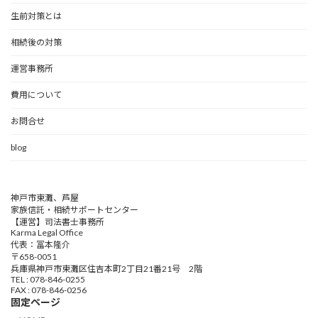
生前対策とは
相続後の対策
運営事務所
費用について
お問合せ
blog
神戸市東灘、芦屋
家族信託・相続サポートセンター
【運営】司法書士事務所
Karma Legal Office
代表：冨本隆介
〒658-0051
兵庫県神戸市東灘区住吉本町2丁目21番21号 2階
TEL : 078-846-0255
FAX : 078-846-0256
固定ページ