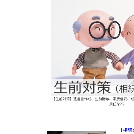
【生前対策】遺言書作成、生前贈与、家族信託、
委任など。
【相続