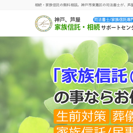
コ
ナ
相続・家族信託の無料相談。神戸市東灘区の司法書士が、芦
ン
ビ
テ
ゲ
ン
ー
ツ
シ
へ
ョ
ス
ン
キ
に
ッ
移
プ
動