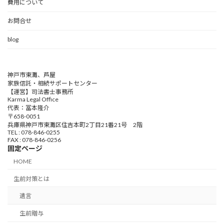
費用について
お問合せ
blog
神戸市東灘、芦屋
家族信託・相続サポートセンター
【運営】司法書士事務所
Karma Legal Office
代表：冨本隆介
〒658-0051
兵庫県神戸市東灘区住吉本町2丁目21番21号 2階
TEL : 078-846-0255
FAX : 078-846-0256
固定ページ
HOME
生前対策とは
遺言
生前贈与