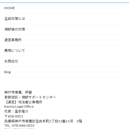
HOME
生前対策とは
相続後の対策
運営事務所
費用について
お問合せ
blog
神戸市東灘、芦屋
家族信託・相続サポートセンター
【運営】司法書士事務所
Karma Legal Office
代表：冨本隆介
〒658-0051
兵庫県神戸市東灘区住吉本町2丁目21番21号 2階
TEL : 078-846-0255