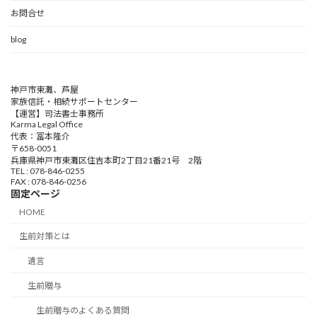
お問合せ
blog
神戸市東灘、芦屋
家族信託・相続サポートセンター
【運営】司法書士事務所
Karma Legal Office
代表：冨本隆介
〒658-0051
兵庫県神戸市東灘区住吉本町2丁目21番21号 2階
TEL : 078-846-0255
FAX : 078-846-0256
固定ページ
HOME
生前対策とは
遺言
生前贈与
生前贈与のよくある質問